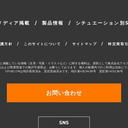
メディア掲載
/
製品情報
/
シチュエーション別SP
保護方針
/
このサイトについて
/
サイトマップ
/
特定商取
ージ」に掲載している情報（文章・写真・イラストなど）に関する権利は、原則として株式会社アル
載および商業用途での無許可使用は、お断りしております。個人の範囲内でのご利用は自由にで
SPIBELT®は特許取得済み、意匠登録済みです。特許第4929499号 意匠第1405238号
お問い合わせ
SNS