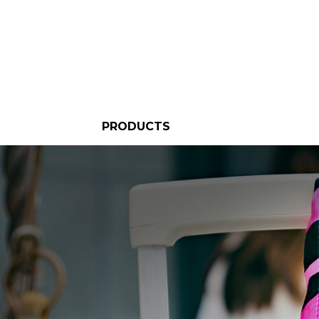
PRODUCTS
BASIC（S size）
LARGE（M size）
LARGE SHORT
WATER
MESSENGER HIP（L
MESSENGER（XL
WINDOW
KIDS
SPECIAL MODEL
訳あり
OTHER ITEMS
BLACK PRO
GLAY
MESSENGER
MESSENGER
BELT
RESISTANT（M
size）
size）
size）