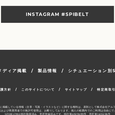
INSTAGRAM #SPIBELT
メディア掲載
/
製品情報
/
シチュエーション別SP
保護方針
/
このサイトについて
/
サイトマップ
/
特定商取
ージ」に掲載している情報（文章・写真・イラストなど）に関する権利は、原則として株式会社アル
載および商業用途での無許可使用は、お断りしております。個人の範囲内でのご利用は自由にで
SPIBELT®は特許取得済み、意匠登録済みです。特許第4929499号 意匠第1405238号