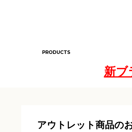
PRODUCTS
新ブ
BASIC（S size）
LARGE（M size）
LARGE SHORT
WATER
MESSENGER HIP（L
MESSENGER（XL
WINDOW
KIDS
SPECIAL MODEL
訳あり
OTHER ITEMS
BLACK PRO
GLAY
MESSENGER
MESSENGER
BELT
RESISTANT（M
size）
size）
size）
アウトレット商品の