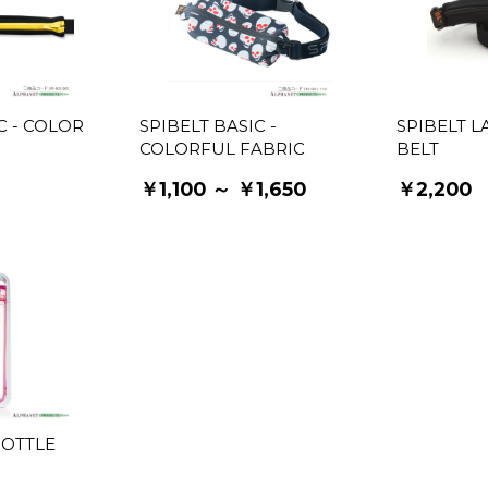
C - COLOR
SPIBELT BASIC -
SPIBELT 
COLORFUL FABRIC
BELT
￥1,100 ～ ￥1,650
￥2,200
BOTTLE