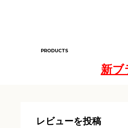
PRODUCTS
新ブ
BASIC（S size）
LARGE（M size）
LARGE SHORT
WATER
MESSENGER HIP（L
MESSENGER（XL
WINDOW
KIDS
SPECIAL MODEL
訳あり
OTHER ITEMS
BLACK PRO
GLAY
MESSENGER
MESSENGER
BELT
RESISTANT（M
size）
size）
size）
レビューを投稿