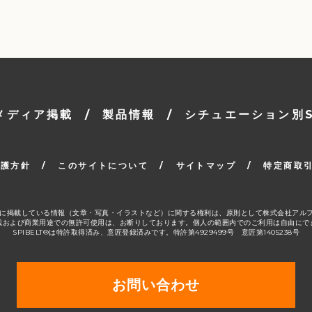
メディア掲載
/
製品情報
/
シチュエーション別SP
保護方針
/
このサイトについて
/
サイトマップ
/
特定商取
ージ」に掲載している情報（文章・写真・イラストなど）に関する権利は、原則として株式会社アル
載および商業用途での無許可使用は、お断りしております。個人の範囲内でのご利用は自由にで
SPIBELT®は特許取得済み、意匠登録済みです。特許第4929499号 意匠第1405238号
お問い合わせ