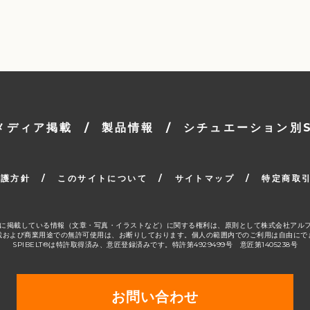
メディア掲載
/
製品情報
/
シチュエーション別SP
保護方針
/
このサイトについて
/
サイトマップ
/
特定商取
ージ」に掲載している情報（文章・写真・イラストなど）に関する権利は、原則として株式会社アル
載および商業用途での無許可使用は、お断りしております。個人の範囲内でのご利用は自由にで
SPIBELT®は特許取得済み、意匠登録済みです。特許第4929499号 意匠第1405238号
お問い合わせ