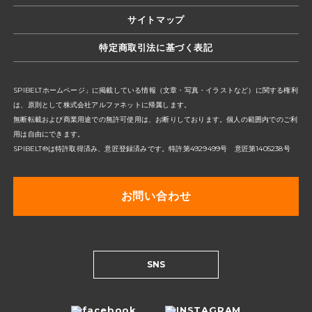
サイトマップ
特定商取引法に基づく表記
SPIBELTホームページ」に掲載している情報（文章・写真・イラストなど）に関する権利
は、原則として株式会社アルファネットに帰属します。
無断転載および商業用途での無許可使用は、お断りしております。個人の範囲内でのご利
用は自由にできます。
SPIBELT®は特許取得済み、意匠登録済みです。特許第4929499号 意匠第1405238号
お問い合わせ
SNS